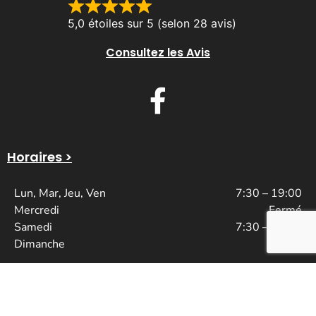
5,0 étoiles sur 5 (selon 28 avis)
Consultez les Avis
Horaires >
Lun, Mar, Jeu, Ven
7:30 – 19:00
Mercredi
Fermé
Samedi
7:30 – 17:00
Dimanche
Fermé
attention la pension est fermé à la clientèle le mercredi, le dimanche et
jours fériés. merci de votre compréhension.