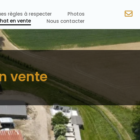
es règles à respecter
Photos
chat en vente
Nous contacter
en vente