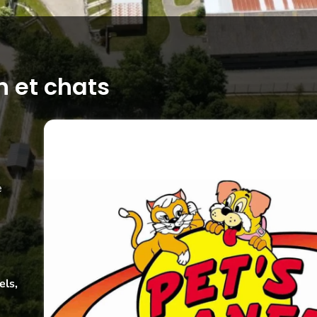
n et chats
e
els,