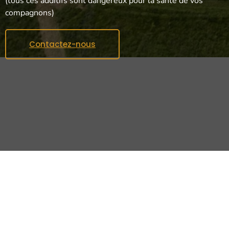
(tous ces additifs sont dangereux pour la santé de vos
compagnons)
Contactez-nous