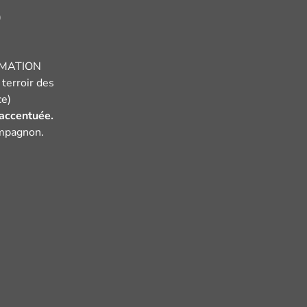
)
OMMATION
terroir des
ce)
 accentuée.
ompagnon.