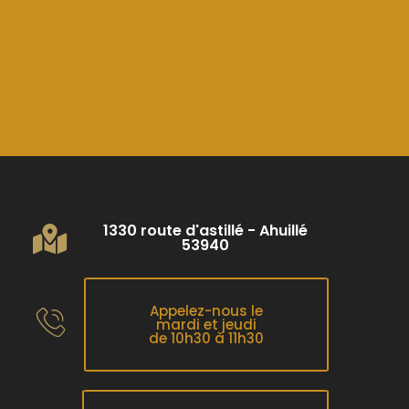
1330 route d'astillé - Ahuillé
53940
Appelez-nous le
mardi et jeudi
de 10h30 à 11h30